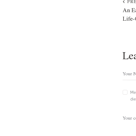
PR
An Ea
Life-
Le
Me
di