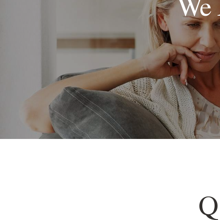
We 
Q