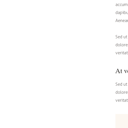
accums
dapibu
Aenean
Sed ut
dolore
verita
At v
Sed ut
dolore
veritat