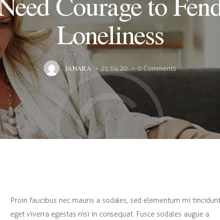
Need Courage to Fend
Loneliness
JANARA
21.04.20
0
Comments
Proin faucibus nec mauris a sodales, sed elementum mi tincidunt
eget viverra egestas nisi in consequat. Fusce sodales augue a