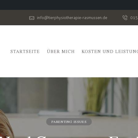
info@tierphysiotherapie-rasmussen.de
015
STARTSEITE
ÜBER MICH
KOSTEN UND LEISTUN
PARENTING ISSUES