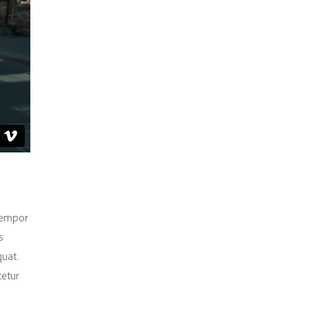
 tempor
s
quat.
tetur