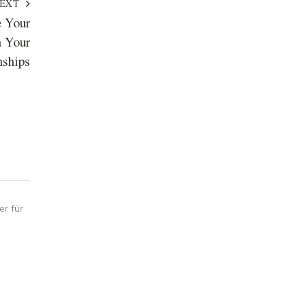
EXT
 Your
n Your
nships
er für