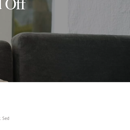
 Off
. Sed