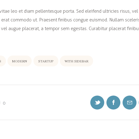
vitae leo et diam pellentesque porta. Sed eleifend ultricies risus, vel
 erat commodo ut. Praesent finibus congue euismod. Nullam sceler
vel augue placerat, a tempor sem egestas. Curabitur placerat finibu
S
MODERN
STARTUP
WITH SIDEBAR
0