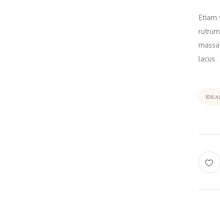
Etiam 
rutrum
massa 
lacus.
IDEA