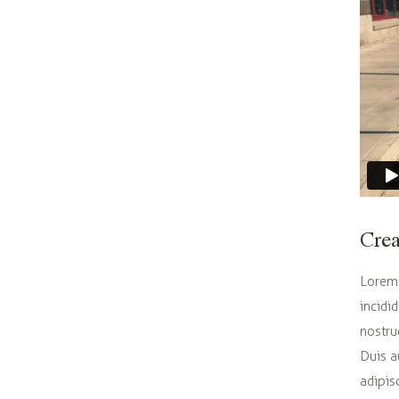
Crea
Lorem 
incidi
nostru
Duis a
adipisc