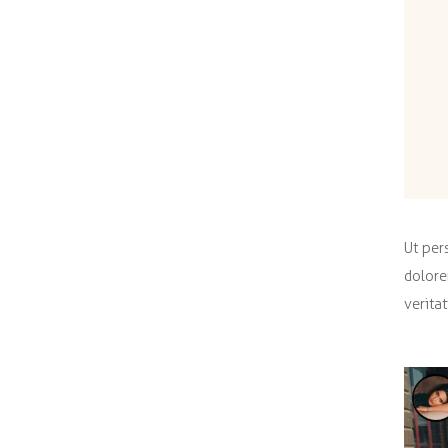
Ut per
dolore
verita