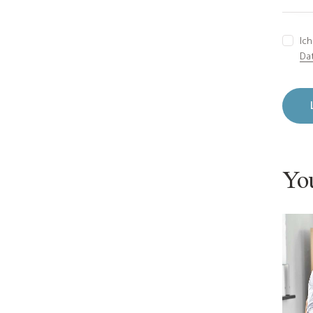
Ic
Da
Yo