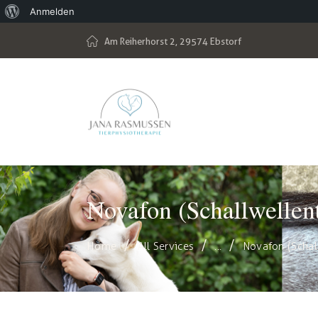
Anmelden
Am Reiherhorst 2, 29574 Ebstorf
Novafon (Schallwellen
Home
All Services
...
Novafon (Schal