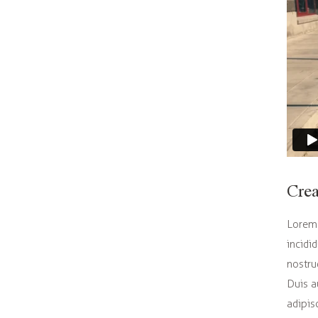
Crea
Lorem 
incidi
nostru
Duis a
adipisc