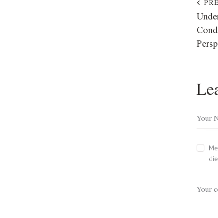
PR
Unde
Condi
Persp
Le
Me
di