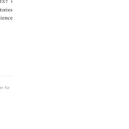
EXT
tories
lience
er für