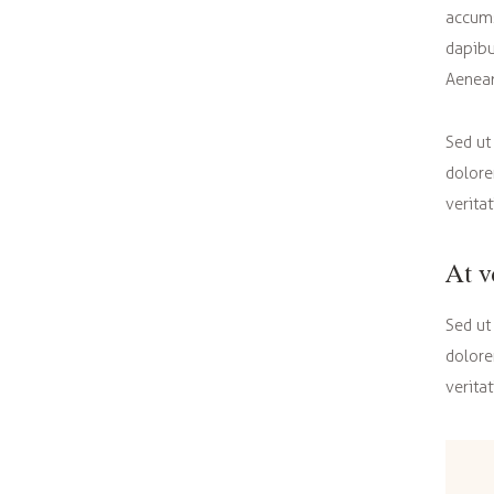
accums
dapibu
Aenean
Sed ut
dolore
verita
At v
Sed ut
dolore
veritat