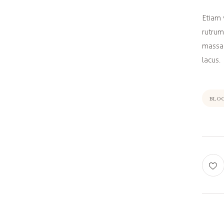
Etiam 
rutrum
massa 
lacus.
BLO