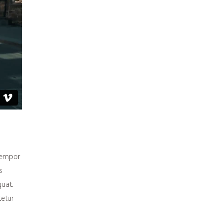
 tempor
s
quat.
tetur