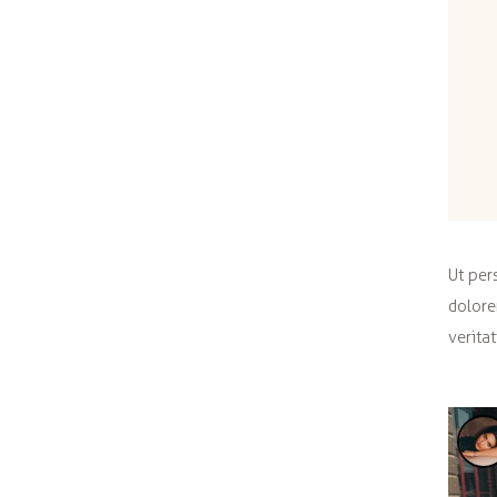
Ut per
dolore
verita