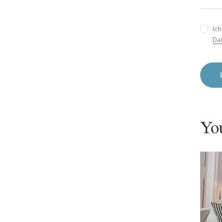
Ic
Da
Yo