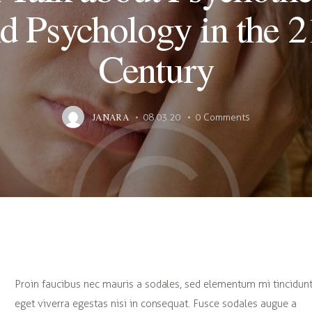
d Psychology in the 2
Century
JANARA
08.03.20
0
Comments
Proin faucibus nec mauris a sodales, sed elementum mi tincidunt
eget viverra egestas nisi in consequat. Fusce sodales augue a