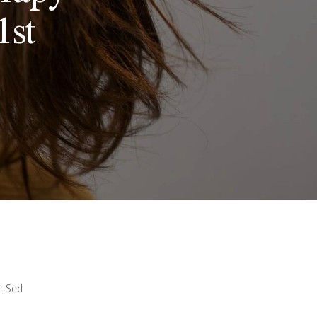
1st
. Sed