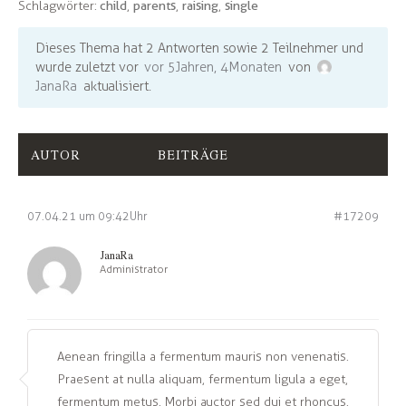
Schlagwörter:
child
,
parents
,
raising
,
single
Dieses Thema hat 2 Antworten sowie 2 Teilnehmer und
wurde zuletzt vor
vor 5 Jahren, 4 Monaten
von
JanaRa
aktualisiert.
AUTOR
BEITRÄGE
07.04.21 um 09:42 Uhr
#17209
JanaRa
Administrator
Aenean fringilla a fermentum mauris non venenatis.
Praesent at nulla aliquam, fermentum ligula a eget,
fermentum metus. Morbi auctor sed dui et rhoncus.