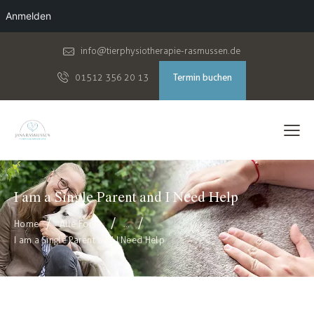
Anmelden
info@tierphysiotherapie-rasmussen.de
Termin buchen
01512 356 20 13
I am a Single Parent and I Need Help
Home
Alle Foren
...
I am a Single Parent and I Need Help