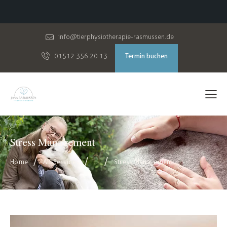
info@tierphysiotherapie-rasmussen.de
Termin buchen
01512 356 20 13
Stress Management
Home
All Services
...
Stress Management