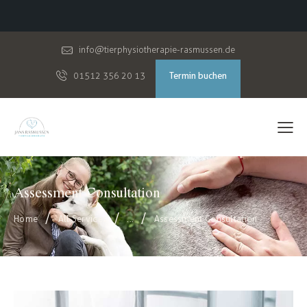
info@tierphysiotherapie-rasmussen.de
Termin buchen
01512 356 20 13
Assessment Consultation
Home
All Services
...
Assessment Consultation