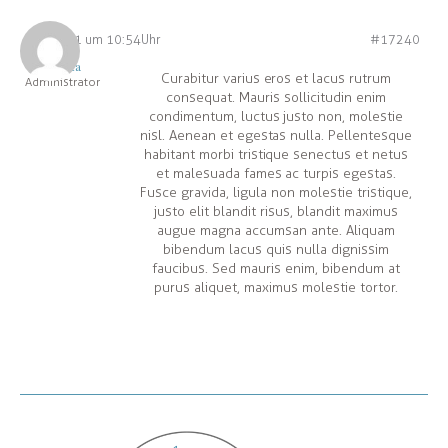
07.04.21 um 10:54 Uhr
#17240
JanaRa
Curabitur varius eros et lacus rutrum
Administrator
consequat. Mauris sollicitudin enim
condimentum, luctus justo non, molestie
nisl. Aenean et egestas nulla. Pellentesque
habitant morbi tristique senectus et netus
et malesuada fames ac turpis egestas.
Fusce gravida, ligula non molestie tristique,
justo elit blandit risus, blandit maximus
augue magna accumsan ante. Aliquam
bibendum lacus quis nulla dignissim
faucibus. Sed mauris enim, bibendum at
purus aliquet, maximus molestie tortor.