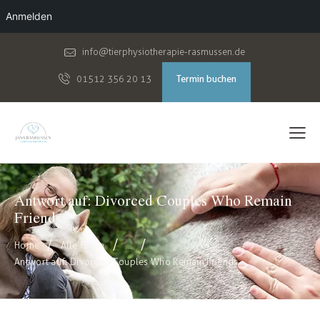
Anmelden
info@tierphysiotherapie-rasmussen.de
Termin buchen
01512 356 20 13
Antwort auf: Divorced Couples Who Remain
Friends
Home
Alle Foren
...
Antwort auf: Divorced Couples Who Remain Friends